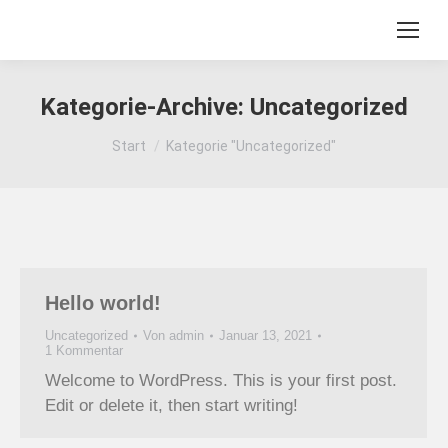
Kategorie-Archive:
Uncategorized
Sie befinden sich hier:
Start
Kategorie "Uncategorized"
Hello world!
Uncategorized
Von
admin
Januar 13, 2021
1 Kommentar
Welcome to WordPress. This is your first post.
Edit or delete it, then start writing!